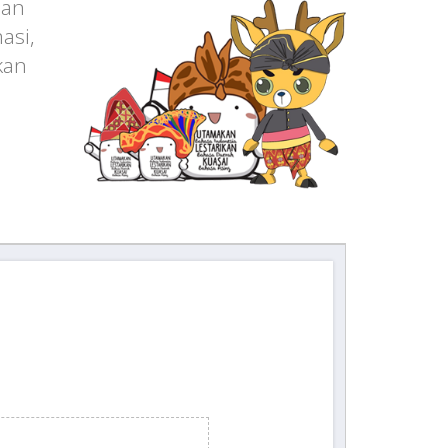
man
asi,
kan