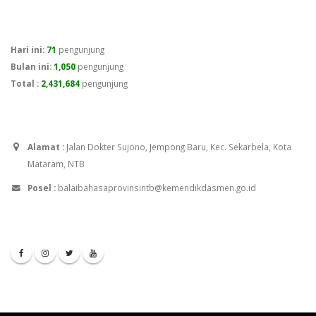
Jumlah Pengunjung
Hari ini:
71
pengunjung
Bulan ini:
1,050
pengunjung
Total :
2,431,684
pengunjung
Kontak Kami
Alamat :
Jalan Dokter Sujono, Jempong Baru, Kec. Sekarbela, Kota
Mataram, NTB
Posel :
balaibahasaprovinsintb@kemendikdasmen.go.id
Media Sosial