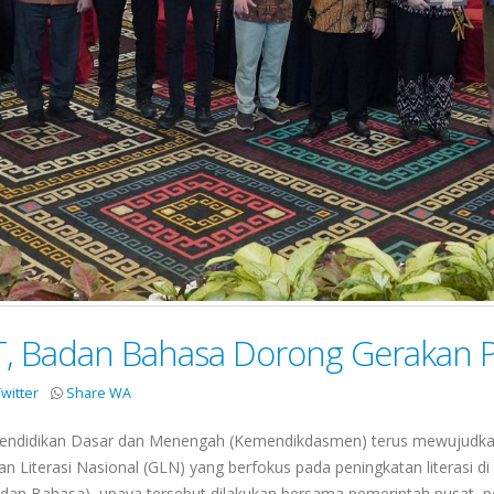
TT, Badan Bahasa Dorong Gerakan P
witter
Share WA
ndidikan Dasar dan Menengah (Kemendikdasmen) terus mewujudkan
n Literasi Nasional (GLN) yang berfokus pada peningkatan literasi d
 Bahasa), upaya tersebut dilakukan bersama pemerintah pusat, pem