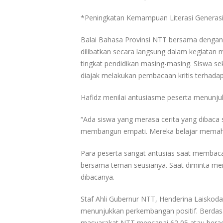
*Peningkatan Kemampuan Literasi Generas
Balai Bahasa Provinsi NTT bersama dengan
dilibatkan secara langsung dalam kegiatan m
tingkat pendidikan masing-masing. Siswa s
diajak melakukan pembacaan kritis terhadap
Hafidz menilai antusiasme peserta menunjuk
“Ada siswa yang merasa cerita yang dibac
membangun empati. Mereka belajar memahami
Para peserta sangat antusias saat membac
bersama teman seusianya. Saat diminta me
dibacanya.
Staf Ahli Gubernur NTT, Henderina Laisk
menunjukkan perkembangan positif. Berda
masyarakat NTT mencapai 62,05 atau berada