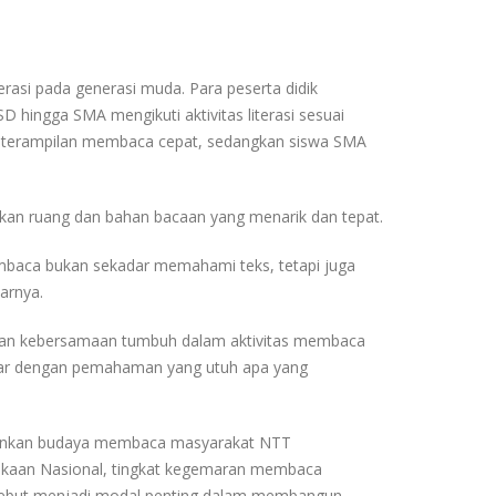
si pada generasi muda. Para peserta didik
D hingga SMA mengikuti aktivitas literasi sesuai
 keterampilan membaca cepat, sedangkan siswa SMA
rikan ruang dan bahan bacaan yang menarik dan tepat.
mbaca bukan sekadar memahami teks, tetapi juga
arnya.
 dan kebersamaan tumbuh dalam aktivitas membaca
ncar dengan pemahaman yang utuh apa yang
ekankan budaya membaca masyarakat NTT
akaan Nasional, tingkat kegemaran membaca
ersebut menjadi modal penting dalam membangun