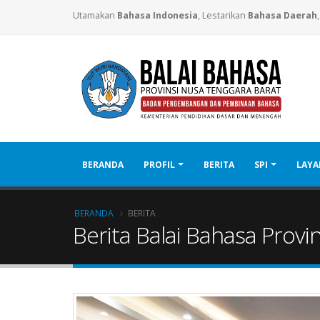
Utamakan
Bahasa Indonesia
, Lestarikan
Bahasa Daerah
BERANDA
PROFIL
BERITA
SPI
LAY
BERANDA
BERITA
Berita Balai Bahasa Provi