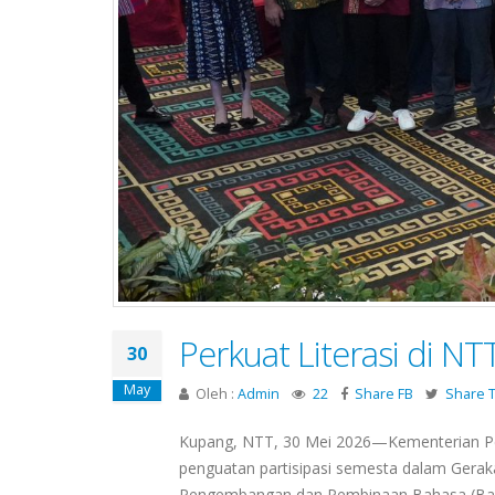
Perkuat Literasi di N
30
May
Oleh :
Admin
22
Share FB
Share T
Kupang, NTT, 30 Mei 2026—Kementerian Pe
penguatan partisipasi semesta dalam Geraka
Pengembangan dan Pembinaan Bahasa (Badan