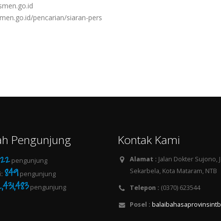
smen.go.id
en.go.id/pencarian/siaran-pers
ah Pengunjung
Kontak Kami
30
Alamat :
Jalan Dokter Sujono, 
pengunjung
849
Sekarbela, Kota Mataram, NTB
:
pengunjung
,431,483
pengunjung
Telepon :
(0370) 623544
Posel :
balaibahasaprovinsin