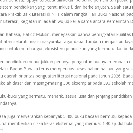
em pendidikan yang literat, inklusif, dan berkelanjutan. Salah sat
cara Praktik Baik Literasi di NTT dalam rangka Hari Buku Nasional p
Literasi”, kegiatan ini adalah wujud kerja sama antara Pemerintah 
ahasa, Hafidz Muksin, menegaskan bahwa peningkatan kualitas liter
rlibatan seluruh unsur masyarakat agar dapat tumbuh menjadi budaya 
unci untuk membangun ekosistem pendidikan yang bermutu dan berkead
en pendidikan menunjukkan perlunya penguatan budaya membaca dan 
lalui Badan Bahasa terus memperluas akses bahan bacaan yang sesu
u daerah prioritas penguatan literasi nasional pada tahun 2026. Ba
ekolah dasar dan masing-masing 300 eksemplar pada 393 sekolah m
buku-buku yang bermutu, menarik, sesuai usia dan jenjang pendidik
andasnya.
asa juga menyerahkan sebanyak 5.400 buku bacaan bermutu kepada Bu
turut memberikan diska keras eksternal yang memuat 1.400 judul buku
TT.