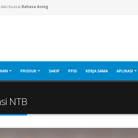
, dan Kuasai
Bahasa Asing
ANAN
PRODUK
SAKIP
PPID
KERJA SAMA
APLIKASI
nsi NTB