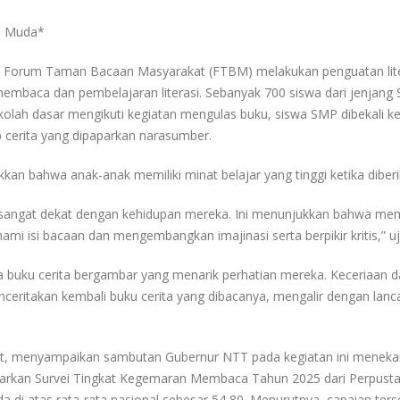
i Muda*
 Forum Taman Bacaan Masyarakat (FTBM) melakukan penguatan litera
embaca dan pembelajaran literasi. Sebanyak 700 siswa dari jenjang S
ekolah dasar mengikuti kegiatan mengulas buku, siswa SMP dibekali
 cerita yang dipaparkan narasumber.
kan bahwa anak-anak memiliki minat belajar yang tinggi ketika dibe
a sangat dekat dengan kehidupan mereka. Ini menunjukkan bahwa me
 isi bacaan dan mengembangkan imajinasi serta berpikir kritis,” uj
a buku cerita bergambar yang menarik perhatian mereka. Keceriaan
nceritakan kembali buku cerita yang dibacanya, mengalir dengan la
odat, menyampaikan sambutan Gubernur NTT pada kegiatan ini men
sarkan Survei Tingkat Kegemaran Membaca Tahun 2025 dari Perpust
 di atas rata-rata nasional sebesar 54,80. Menurutnya, capaian t