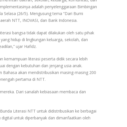
u implementasinya adalah penyelenggaraan Bimbingan
ada Selasa (26/5). Mengusung tema “Dari Bumi
Daerah NTT, INOVASI, dan Bank Indonesia.
asi bangsa tidak dapat dilakukan oleh satu pihak
yang hidup di lingkungan keluarga, sekolah, dan
ilan,” ujar Hafidz.
kemampuan literasi peserta didik secara lebih
ai dengan kebutuhan dan jenjang usia anak.
dan Bahasa akan mendistribusikan masing-masing 200
enengah pertama di NTT.
an mereka. Dari sanalah kebiasaan membaca dan
nda Literasi NTT untuk didistribusikan ke berbagai
 digital untuk diperbanyak dan dimanfaatkan oleh