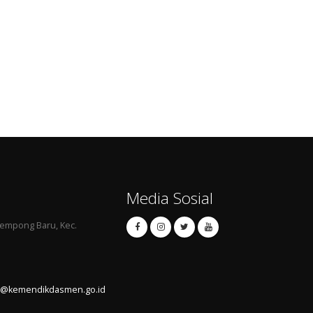
Media Sosial
Jempong Baru, Kec.
tb@kemendikdasmen.go.id