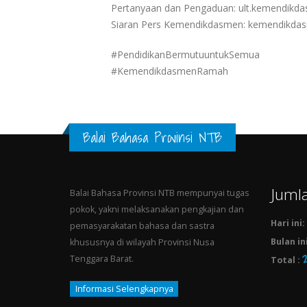
Pertanyaan dan Pengaduan: ult.kemendikda
Siaran Pers Kemendikdasmen: kemendikdasm
#PendidikanBermutuuntukSemua
#KemendikdasmenRamah
Balai Bahasa Provinsi NTB
Juml
Balai Bahasa Provinsi NTB mempunyai tugas
pokok, yakni melaksanakan pengkajian dan
Hari ini:
pemasyarakatan bahasa dan sastra
Bulan ini
khususnya di wilayah Provinsi Nusa
2
Tenggara Barat.
Total :
Informasi Selengkapnya