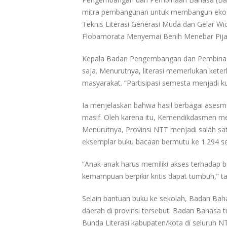
mitra pembangunan untuk membangun ekosist
Teknis Literasi Generasi Muda dan Gelar Wi
Flobamorata Menyemai Benih Menebar Pijar 
Kepala Badan Pengembangan dan Pembinaan B
saja. Menurutnya, literasi memerlukan kete
masyarakat. “Partisipasi semesta menjadi k
Ia menjelaskan bahwa hasil berbagai asesm
masif. Oleh karena itu, Kemendikdasmen me
Menurutnya, Provinsi NTT menjadi salah sat
eksemplar buku bacaan bermutu ke 1.294 s
“Anak-anak harus memiliki akses terhadap 
kemampuan berpikir kritis dapat tumbuh,” t
Selain bantuan buku ke sekolah, Badan Bah
daerah di provinsi tersebut. Badan Bahasa 
Bunda Literasi kabupaten/kota di seluruh N