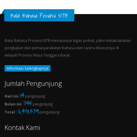
Balai Bahasa Provinsi NTB
Balai Bahasa Provinsi NTB mempunyai tugas pokok, yakni melaksanakan
pengkajian dan pemasyarakatan bahasa dan sastra khususnya di
wilayah Provinsi Nusa Tenggara Barat.
Informasi Selengkapnya
Jumlah Pengunjung
16
Hari ini:
pengunjung
745
Bulan ini:
pengunjung
2,431,379
Total :
pengunjung
Kontak Kami