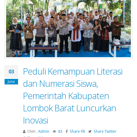
Peduli Kemampuan Literasi
03
dan Numerasi Siswa,
June
Pemerintah Kabupaten
Lombok Barat Luncurkan
Inovasi
Oleh :
Admin
83
Share FB
Share Twitter