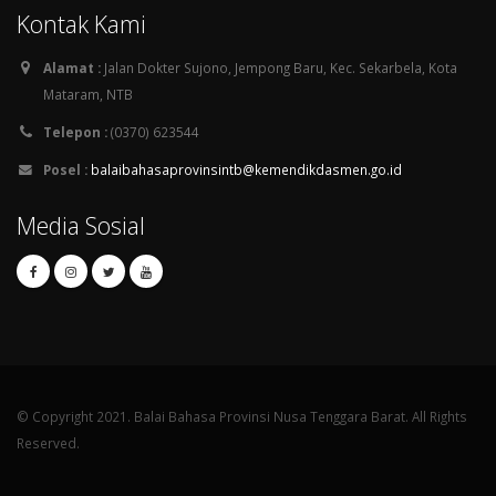
Kontak Kami
Alamat :
Jalan Dokter Sujono, Jempong Baru, Kec. Sekarbela, Kota
Mataram, NTB
Telepon :
(0370) 623544
Posel :
balaibahasaprovinsintb@kemendikdasmen.go.id
Media Sosial
© Copyright 2021. Balai Bahasa Provinsi Nusa Tenggara Barat. All Rights
Reserved.