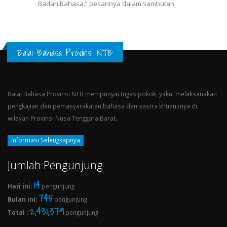
Badan Bahasa,” pesannya dalam sambutan.
Balai Bahasa Provinsi NTB
Balai Bahasa Provinsi NTB mempunyai tugas pokok, yakni melaksanakan
pengkajian dan pemasyarakatan bahasa dan sastra khususnya di
wilayah Provinsi Nusa Tenggara Barat.
Informasi Selengkapnya
Jumlah Pengunjung
16
Hari ini:
pengunjung
745
Bulan ini:
pengunjung
2,431,379
Total :
pengunjung